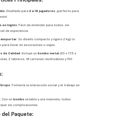
ido
: Diseñado para
2 a 18 jugadores
, ¡perfecto para
nión!
s en Inglés
: Fácil de entender para todos, sin
ivel de experiencia.
ransportar
: Su diseño compacto y ligero (1 kg) lo
 para llevar en excursiones o viajes.
 de Calidad
: Incluye un
bombo metal
(20 x 17,5 x
bolas, 2 tableros, 18 cartones reutilizables y 150
s:
 Grupo
: Fomenta la interacción social y el trabajo en
r
: Con un
bombo
estable y una manivela, todos
cipar sin complicaciones.
 del Paquete: