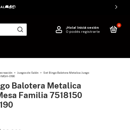
0
¡Hola!
Iniciá sesión
O podés registrarte
ecreación
>
Juegos de Salón
>
Set Bingo Balotera Metalica Juego
0 MGH-0190
go Balotera Metalica
Mesa Familia 7518150
190