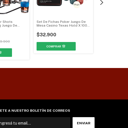
r Shots
Set De Fichas Poker Juego De
Juego De Mesa 
g Juego De
Mesa Casino Texas Hold X 100
Madera Con Bol
5
MGH-0208
0098
$32.900
$24.900
9.900
ETE A NUESTRO BOLETÍN DE CORREOS