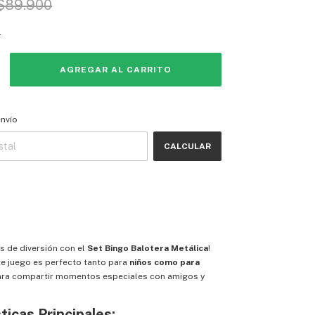
$89.900
s
 CP:
CAMBIAR CP
envío
CALCULAR
as de diversión con el
Set Bingo Balotera Metálica
!
e juego es perfecto tanto para
niños como para
para compartir momentos especiales con amigos y
ticas Principales: