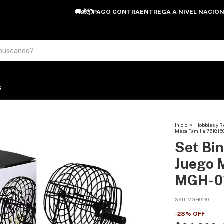
🚚💰📦PAGO CONTRAENTREGA A NIVEL NACIONAL🚚💰📦
S
Inicio
>
Hobbies y R
Mesa Familia 751815
Set Bin
Juego 
MGH-0
SKU:
MGH0190
-
28
%
OFF