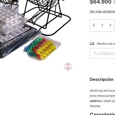
$64.900
Ver más detalle
Entregas para el
Medios de 
Descripción
¡Disfruta de hor
Este emocionant
adultos
, ideal 
familia.
Caracterís