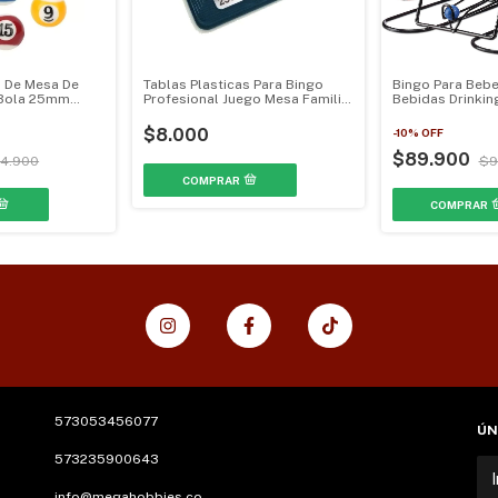
s De Mesa De
Tablas Plasticas Para Bingo
Bingo Para Bebe
6 Bola 25mm
Profesional Juego Mesa Familia
Bebidas Drinkin
MGH-0204
Mesa MGH-020
$8.000
-
10
%
OFF
$89.900
4.900
$9
573053456077
ÚN
573235900643
info@megahobbies.co