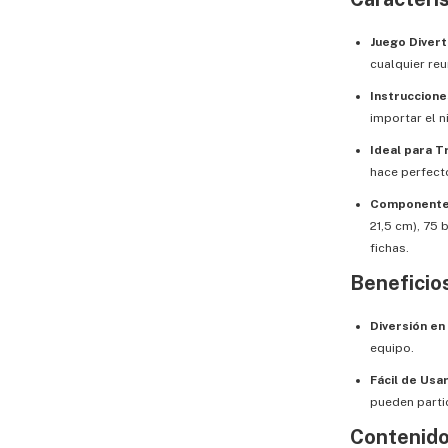
Juego Divert
cualquier reu
Instruccione
importar el n
Ideal para T
hace perfecto
Componentes
21,5 cm), 75 
fichas.
Beneficio
Diversión en
equipo.
Fácil de Usa
pueden parti
Contenido