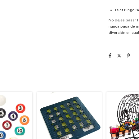
1 Set Bingo B
No dejes pasar l
nunca pasa de mo
diversión en cua