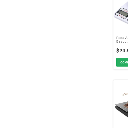
Pesa A
Bascul
Digital
MGH-0
$24.