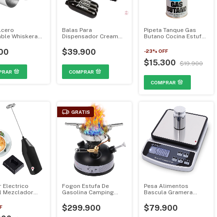
Acero
Balas Para
Pipeta Tanque Gas
able Whiskera
Dispensador Cream
Butano Cocina Estufa
iente Bebidas
Charger Crema
Floppi MGH-0017
ra 25ML
Chantilly X 12 Capsulas
00
$39.900
-
23
%
OFF
Pipetas FL-CH01
Floppi MGH-0370
$15.300
$19.900
GRATIS
r Electrico
Fogon Estufa De
Pesa Alimentos
il Mezclador
Gasolina Camping
Bascula Gramera
or Cappuccino
Portatil LSO-619 MGH-
Digital Balanza 15KG
350
0023
QZ-157A MGH-0110
$299.900
$79.900
F