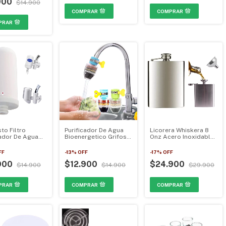
900
$14.900
to Filtro
Purificador De Agua
Licorera Whiskera 8
cador De Agua
Bioenergetico Grifos
Onz Acero Inoxidable
rgetico Grifos
HRF3
Bebidas + Embudo
ca 814A
MJ087E
FF
-
13
%
OFF
-
17
%
OFF
900
$12.900
$24.900
$14.900
$14.900
$29.900