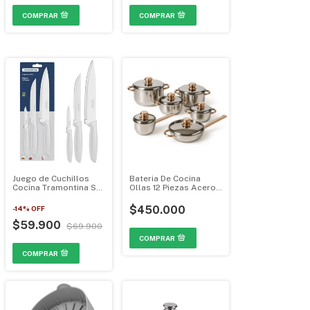
Juego de Cuchillos
Bateria De Cocina
Cocina Tramontina Set
Ollas 12 Piezas Acero
por 3 Piezas
Quirúrgico Fondo
Induccion
$450.000
-
14
%
OFF
$59.900
$69.900