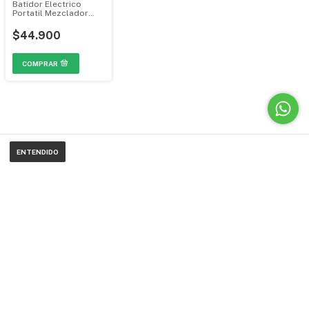
Batidor Electrico
Portatil Mezclador
Agitador Recargable
MGH-0092
$44.900
ENTENDIDO
ETE A NUESTRO BOLETÍN DE CORREOS