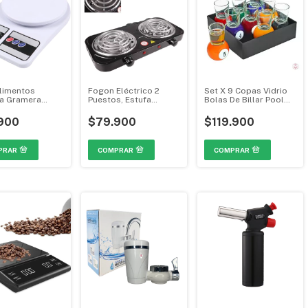
limentos
Fogon Eléctrico 2
Set X 9 Copas Vidrio
a Gramera
Puestos, Estufa
Bolas De Billar Pool
 Balanza 10K
Electrica 5 Niveles
Shot
106
Temperatura 2000W
900
$79.900
$119.900