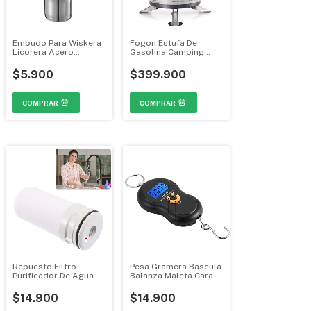
Embudo Para Wiskera
Fogon Estufa De
Licorera Acero
Gasolina Camping
Inoxidable
Portatil Al Aire Libre
BRS12A MGH-0019
$5.900
$399.900
Repuesto Filtro
Pesa Gramera Bascula
Purificador De Agua
Balanza Maleta Cara
Bioenergetico Grifos
Feliz MGH-0104
Ceramica ZSW-
$14.900
$14.900
010A/010B