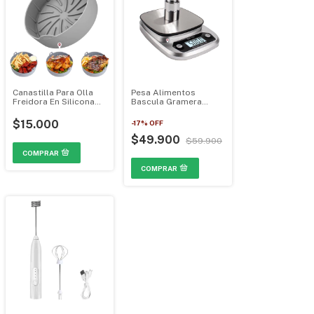
Canastilla Para Olla
Pesa Alimentos
Freidora En Silicona
Bascula Gramera
Gruesa Tapete 1723
Digital Balanza 10K
SH131 MGH-0107
$15.000
-
17
%
OFF
$49.900
$59.900