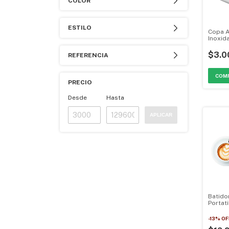
COLOR
ESTILO
Copa 
Inoxid
Aguard
Licore
$3.0
REFERENCIA
PRECIO
Desde
Hasta
APLICAR
Batido
Portat
Agitad
MGH-0
-
13
%
OF