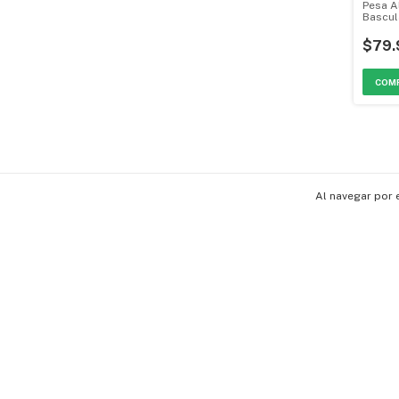
Pesa A
Bascul
Digita
Coffe
$79.
Al navegar por 
Contáctanos
Políticas De Devolución
Políticas De Envío