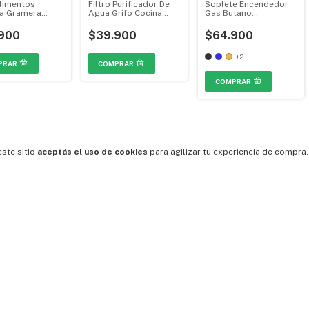
limentos
Filtro Purificador De
Soplete Encendedor
a Gramera
Agua Grifo Cocina
Gas Butano
l Balanza Cafe
Cerámica Repuesto
Recargable
 MGH-0105
Lavable MGH-0390
Flameador BS-620
900
$39.900
$64.900
+2
COMPRAR
este sitio
aceptás el uso de cookies
para agilizar tu experiencia de compra.
573053456077
ÚN
573235900643
info@megahobbies.co