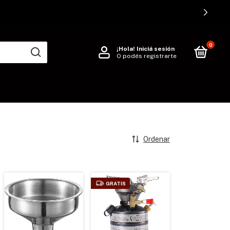
0
¡Hola!
Iniciá sesión
O podés registrarte
Ordenar
GRATIS