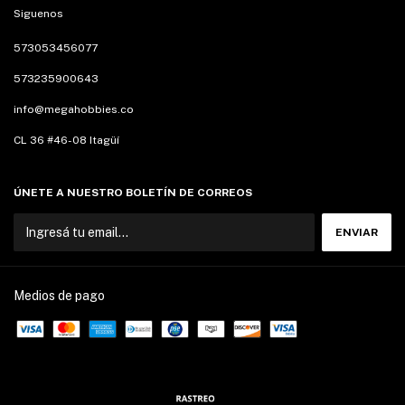
Siguenos
573053456077
573235900643
info@megahobbies.co
CL 36 #46-08 Itagüí
ÚNETE A NUESTRO BOLETÍN DE CORREOS
Medios de pago