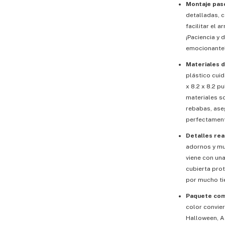
Montaje paso
detalladas, 
facilitar el 
¡Paciencia y 
emocionante
Materiales d
plástico cui
x 8.2 x 8.2 
materiales s
rebabas, ase
perfectament
Detalles rea
adornos y mu
viene con un
cubierta prot
por mucho t
Paquete comp
color convier
Halloween, A