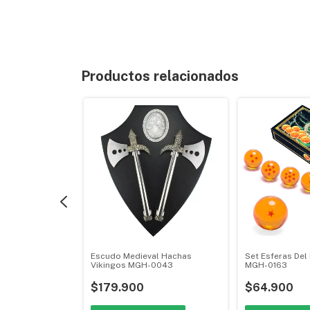
Productos relacionados
ime Metal
Escudo Medieval Hachas
Set Esferas Del
a Textura MGH-
Vikingos MGH-0043
MGH-0163
$179.900
$64.900