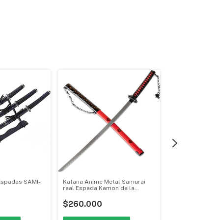
Espadas SAMI-
Katana Anime Metal Samurai
Espada Katana 
real Espada Kamon de la
Daga En Acero
familia
$260.000
$119.900