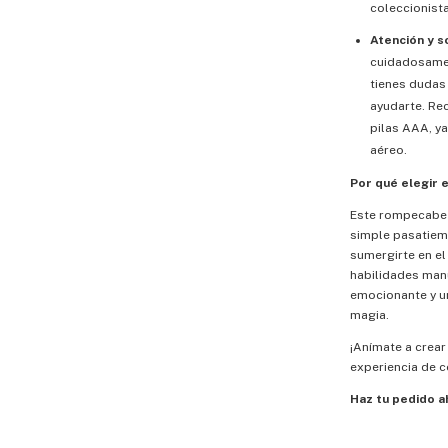
coleccionist
Atención y s
cuidadosamen
tienes dudas 
ayudarte. Re
pilas AAA, ya
aéreo.
Por qué elegir e
Este rompecabez
simple pasatiemp
sumergirte en el
habilidades manu
emocionante y un
magia.
¡Anímate a crear 
experiencia de 
Haz tu pedido a