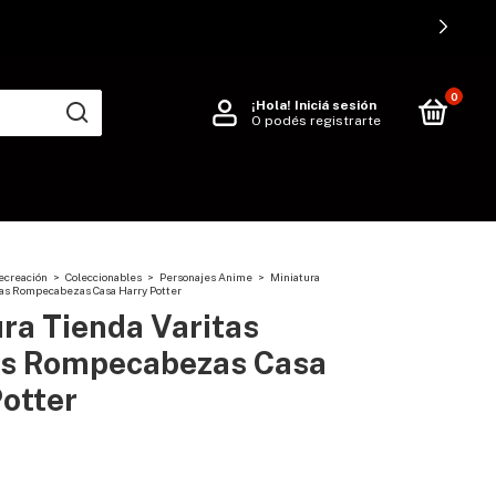
0
¡Hola!
Iniciá sesión
O podés registrarte
ecreación
>
Coleccionables
>
Personajes Anime
>
Miniatura
cas Rompecabezas Casa Harry Potter
ra Tienda Varitas
s Rompecabezas Casa
otter