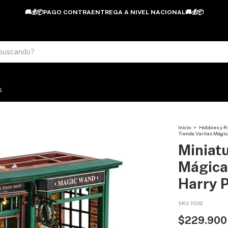
🚚💰📦PAGO CONTRAENTREGA A NIVEL NACIONAL🚚💰📦
S
Inicio
>
Hobbies y R
Tienda Varitas Mági
Miniatu
Mágica
Harry P
SKU:
F032
$229.900