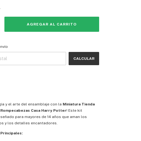
s
 CP:
CAMBIAR CP
envío
CALCULAR
ia y el arte del ensamblaje con la
Miniatura Tienda
s Rompecabezas Casa Harry Potter
! Este kit
diseñado para mayores de 14 años que aman los
os y los detalles encantadores.
Principales: