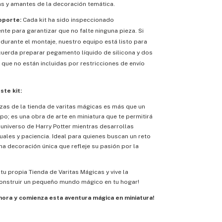
as y amantes de la decoración temática.
oporte:
Cada kit ha sido inspeccionado
te para garantizar que no falte ninguna pieza. Si
durante el montaje, nuestro equipo está listo para
cuerda preparar pegamento líquido de silicona y dos
 que no están incluidas por restricciones de envío
ste kit:
as de la tienda de varitas mágicas es más que un
o; es una obra de arte en miniatura que te permitirá
 universo de Harry Potter mientras desarrollas
ales y paciencia. Ideal para quienes buscan un reto
a decoración única que refleje su pasión por la
tu propia Tienda de Varitas Mágicas y vive la
construir un pequeño mundo mágico en tu hogar!
hora y comienza esta aventura mágica en miniatura!