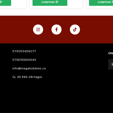
573053456077
ÚN
573235900643
info@megahobbies.co
CL 36 #46-08 Itagüí