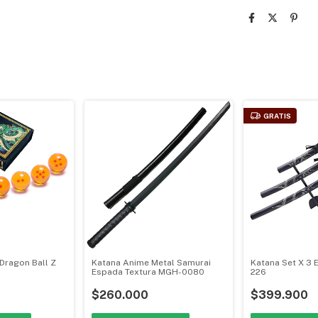
GRATIS
 Dragon Ball Z
Katana Anime Metal Samurai
Katana Set X 3 
Espada Textura MGH-0080
226
$260.000
$399.900