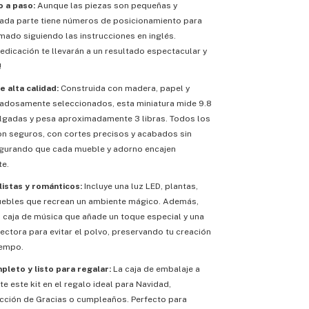
 a paso:
Aunque las piezas son pequeñas y
cada parte tiene números de posicionamiento para
armado siguiendo las instrucciones en inglés.
dedicación te llevarán a un resultado espectacular y
!
e alta calidad:
Construida con madera, papel y
dadosamente seleccionados, esta miniatura mide 9.8
pulgadas y pesa aproximadamente 3 libras. Todos los
on seguros, con cortes precisos y acabados sin
gurando que cada mueble y adorno encajen
e.
listas y románticos:
Incluye una luz LED, plantas,
ebles que recrean un ambiente mágico. Además,
a caja de música que añade un toque especial y una
ectora para evitar el polvo, preservando tu creación
iempo.
leto y listo para regalar:
La caja de embalaje a
te este kit en el regalo ideal para Navidad,
cción de Gracias o cumpleaños. Perfecto para