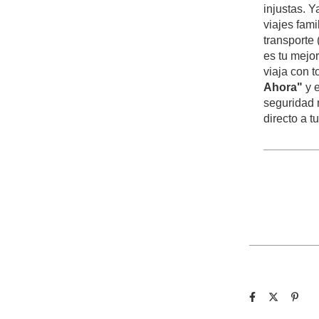
injustas. Y
viajes fami
transporte 
es tu mejor
viaja con t
Ahora"
y e
seguridad 
directo a t