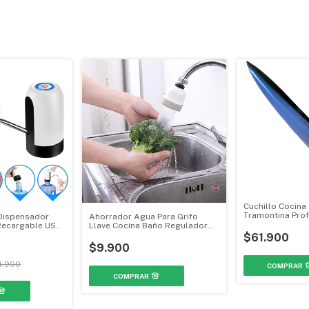
Cuchillo Cocina
Tramontina Prof
Dispensador
Ahorrador Agua Para Grifo
Carne #10 2462
Recargable USB
Llave Cocina Baño Regulador
JP683
$61.900
$9.900
4.900