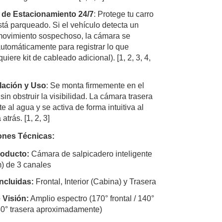
 de Estacionamiento 24/7
: Protege tu carro
stá parqueado. Si el vehículo detecta un
ovimiento sospechoso, la cámara se
utomáticamente para registrar lo que
uiere kit de cableado adicional).
[
1
,
2
,
3
,
4
,
alación y Uso
: Se monta firmemente en el
sin obstruir la visibilidad. La cámara trasera
te al agua y se activa de forma intuitiva al
 atrás.
[
1
,
2
,
3
]
ones Técnicas:
roducto:
Cámara de salpicadero inteligente
) de 3 canales
ncluidas:
Frontal, Interior (Cabina) y Trasera
 Visión:
Amplio espectro (170° frontal / 140°
 140° trasera aproximadamente)