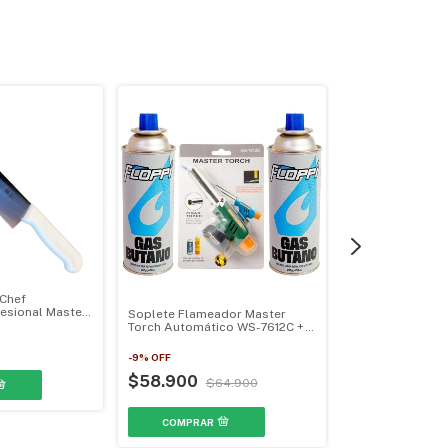
 Chef
esional Master
Soplete Flameador Master
Hacha Tactica 
0/080
Torch Automático WS-7612C +
Caza Montañism
Gas Butano WS-7612C2B
-
9
%
OFF
$49.900
$58.900
$64.900