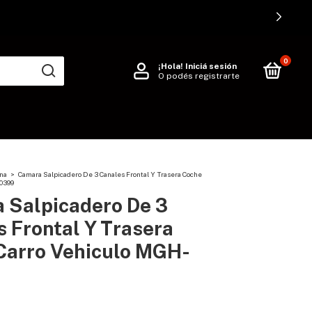
0
¡Hola!
Iniciá sesión
O podés registrarte
ina
>
Camara Salpicadero De 3 Canales Frontal Y Trasera Coche
0399
 Salpicadero De 3
 Frontal Y Trasera
Carro Vehiculo MGH-