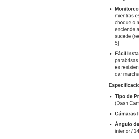
Monitoreo
mientras e
choque o m
enciende a
sucede (req
5
]
Fácil Inst
parabrisas 
es resisten
dar marcha
Especificaci
Tipo de P
(Dash Cam
Cámaras I
Ángulo de
interior /