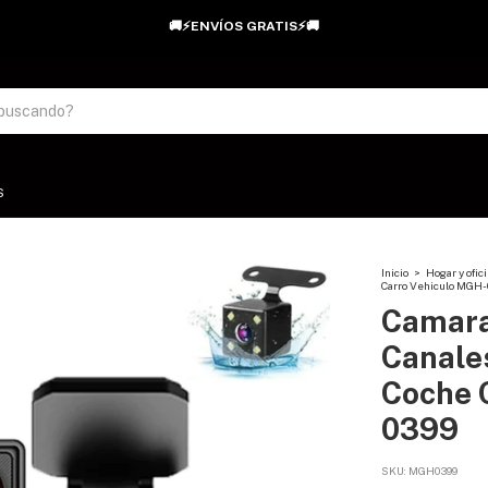
🚚⚡ENVÍOS GRATIS⚡🚚
S
Inicio
>
Hogar y ofic
Carro Vehiculo MGH-
Camara
Canales
Coche 
0399
SKU:
MGH0399