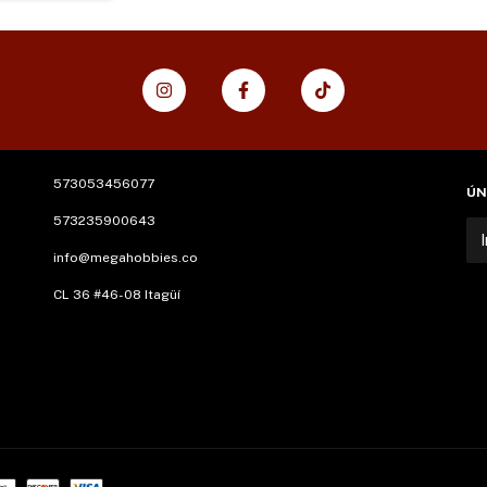
573053456077
ÚN
573235900643
info@megahobbies.co
CL 36 #46-08 Itagüí