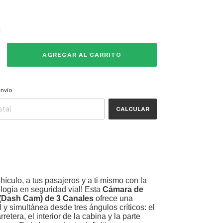
s
 CP:
CAMBIAR CP
envío
CALCULAR
hículo, a tus pasajeros y a ti mismo con la
ogía en seguridad vial! Esta
Cámara de
 (Dash Cam) de 3 Canales
ofrece una
l y simultánea desde tres ángulos críticos: el
rretera, el interior de la cabina y la parte