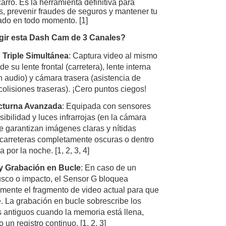
carro. Es la herramienta definitiva para
es, prevenir fraudes de seguros y mantener tu
lado en todo momento. [
1
]
gir esta Dash Cam de 3 Canales?
 Triple Simultánea
: Captura video al mismo
e su lente frontal (carretera), lente interna
n audio) y cámara trasera (asistencia de
olisiones traseras). ¡Cero puntos ciegos!
cturna Avanzada
: Equipada con sensores
sibilidad y luces infrarrojas (en la cámara
ue garantizan imágenes claras y nítidas
 carreteras completamente oscuras o dentro
a por la noche.
[
1
,
2
,
3
,
4
]
y Grabación en Bucle
: En caso de un
usco o impacto, el Sensor G bloquea
mente el fragmento de video actual para que
e. La grabación en bucle sobrescribe los
 antiguos cuando la memoria está llena,
 un registro continuo.
[
1
,
2
,
3
]