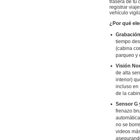
trasera de tu 
registrar viaj
vehículo vigi
¿Por qué ele
Grabación
tiempo desd
(cabina co
parqueo y c
Visión No
de alta sen
interior) q
incluso en
de la cabin
Sensor G 
frenazo br
automática
no se borr
videos más
asegurando