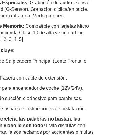
 Especiales:
Grabación de audio, Sensor
d (G-Sensor), Grabación cíclica/en bucle,
turna infrarroja, Modo parqueo.
e Memoria:
Compatible con tarjetas Micro
omienda Clase 10 de alta velocidad, no
1
,
2
,
3
,
4
,
5
]
ncluye:
e Salpicadero Principal (Lente Frontal e
rasera con cable de extensión.
 para encendedor de coche (12V/24V).
de succión o adhesivo para parabrisas.
e usuario e instrucciones de instalación.
arretera, las palabras no bastan; las
n video lo son todo!
Evita disputas con
as, falsos reclamos por accidentes o multas