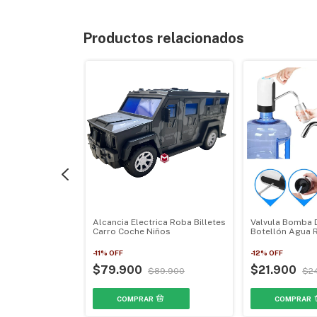
Productos relacionados
ajera Ropa
ads Perler
s MGH-0235
Alcancia Electrica Roba Billetes
Valvula Bomba 
Carro Coche Niños
Botellón Agua 
Electrico HS06
-
11
%
OFF
-
12
%
OFF
$79.900
$21.900
$89.900
$2