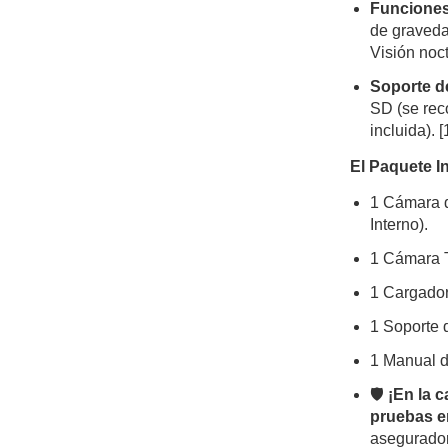
Funciones
de graveda
Visión noc
Soporte d
SD (se rec
incluida).
[
El Paquete I
1 Cámara d
Interno).
1 Cámara T
1 Cargador
1 Soporte 
1 Manual d
🛡️
¡En la c
pruebas e
asegurador